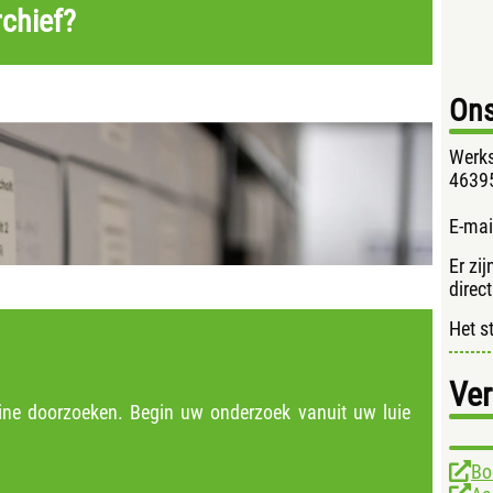
rchief?
Ons
Werks
46395
E-mai
Er zi
direc
Het s
Ver
line doorzoeken. Begin uw onderzoek vanuit uw luie
Bo