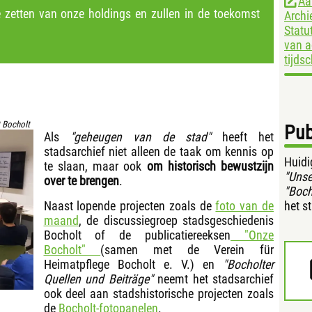
Aa
 zetten van onze holdings en zullen in de toekomst
Archi
Statu
van a
tijds
 Bocholt
Pub
Als
"geheugen van de stad"
heeft het
stadsarchief niet alleen de taak om kennis op
Huidi
te slaan, maar ook
om historisch bewustzijn
"Unse
over te brengen
.
"Boch
Naast lopende projecten zoals de
foto van de
het s
maand
, de discussiegroep stadsgeschiedenis
Bocholt of de publicatiereeksen
"Onze
Bocholt"
(samen met de Verein für
Heimatpflege Bocholt e. V.) en
"Bocholter
Quellen und Beiträge"
neemt het stadsarchief
ook deel aan stadshistorische projecten zoals
de
Bocholt-fotopanelen
.