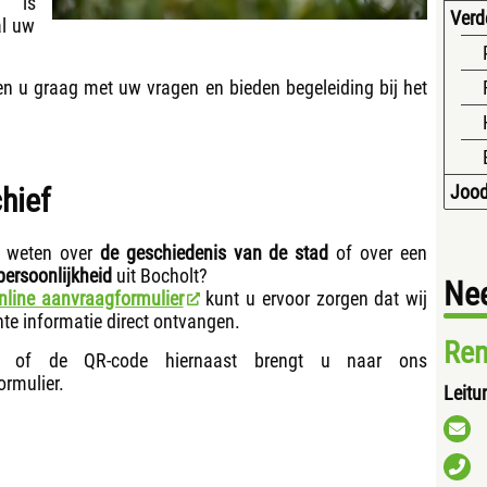
f is
Verd
al uw
n u graag met uw vragen en bieden begeleiding bij het
Jood
hief
ts weten over
de geschiedenis van de stad
of over een
 persoonlijkheid
uit Bocholt?
Ne
nline aanvraagformulier
kunt u ervoor zorgen dat wij
ante informatie direct ontvangen.
Ren
of de QR-code hiernaast brengt u naar ons
rmulier.
Leitu