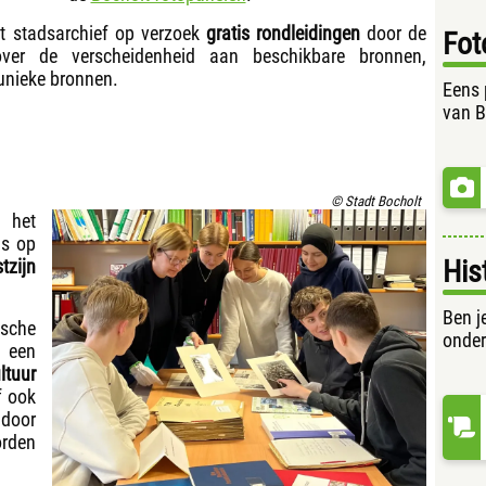
et stadsarchief op verzoek
gratis rondleidingen
door de
Fot
ver de verscheidenheid aan beschikbare bronnen,
unieke bronnen.
Eens 
van B
© Stadt Bocholt
 het
is op
His
tzijn
Ben j
ische
onde
s een
ltuur
f ook
door
rden