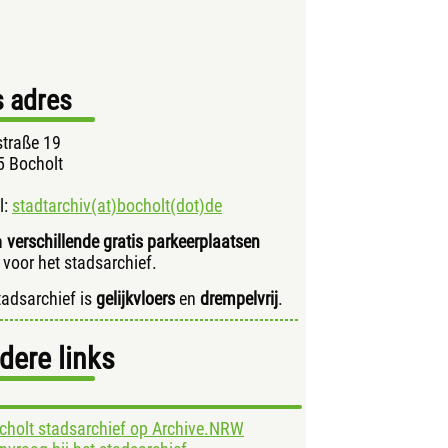
 adres
traße 19
 Bocholt
l:
stadtarchiv(at)bocholt(dot)de
jn
verschillende gratis parkeerplaatsen
t voor het stadsarchief.
tadsarchief is
gelijkvloers
en
drempelvrij
.
dere links
cholt stadsarchief op Archive.NRW