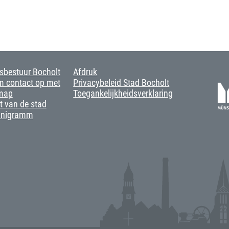
sbestuur Bocholt
Afdruk
 contact op met
Privacybeleid Stad Bocholt
map
Toegankelijkheidsverklaring
t van de stad
anigramm