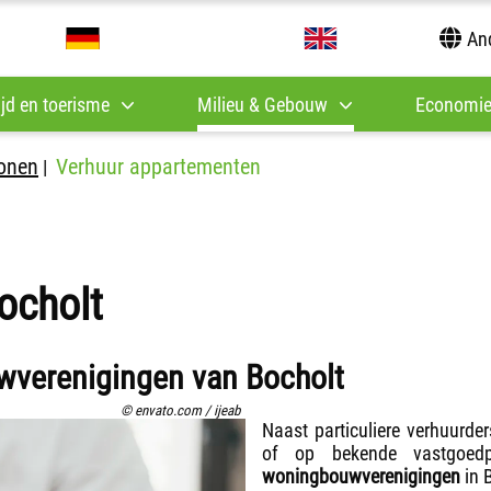
And
tijd en toerisme
Milieu & Gebouw
Economie
onen
Verhuur appartementen
|
ocholt
wverenigingen van Bocholt
© envato.com / ijeab
Naast particuliere verhuurde
of op bekende vastgoedp
woningbouwverenigingen
in 