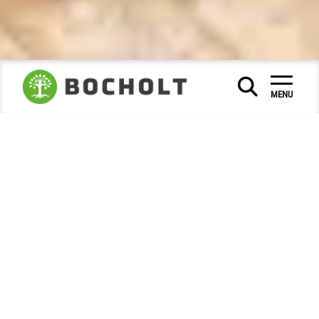
Vrije tijd en toerisme
Overnachten
|
|
MENU
Overnachten
Wat wil je?
Of je nu op zoek bent naar een luxe suite in een 4-
sterren hotel, een vakantiewoning in de buurt van de
stad of op een boerderij, of een caravan - hier vind je
de juiste accommodatie in Bocholt.
Het maakt niet uit waar je verblijft - wij wensen je
een ontspannen verblijf.