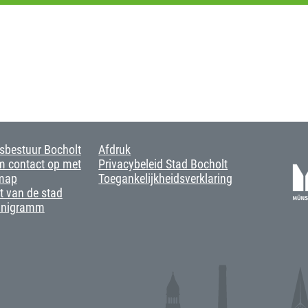
sbestuur Bocholt
Afdruk
 contact op met
Privacybeleid Stad Bocholt
map
Toegankelijkheidsverklaring
t van de stad
anigramm