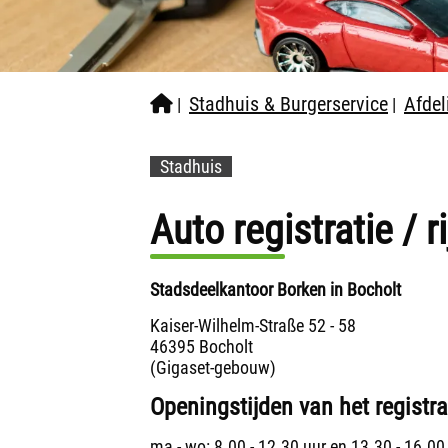
Stadhuis & Burgerservice
Afdel
|
|
Stadhuis
Auto registratie / r
Stadsdeelkantoor Borken in Bocholt
Kaiser-Wilhelm-Straße 52 - 58
46395 Bocholt
(Gigaset-gebouw)
Openingstijden van het registra
ma - wo: 8.00 - 12.30 uur en 13.30 - 16.00