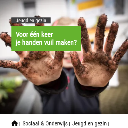
Jeugd en gezin
Voor één keer
je handen vuil maken?
Sociaal & Onderwijs
Jeugd en gezin
|
|
|