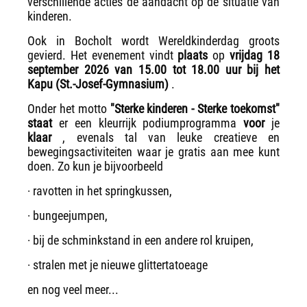
verschillende acties de aandacht op de situatie van
kinderen.
Ook in Bocholt wordt Wereldkinderdag groots
gevierd. Het evenement vindt
plaats
op
vrijdag 18
september 2026 van 15.00 tot 18.00 uur bij het
Kapu (St.-Josef-Gymnasium)
.
Onder het motto
"Sterke kinderen - Sterke toekomst"
staat
er een kleurrijk podiumprogramma
voor
je
klaar
, evenals tal van leuke creatieve en
bewegingsactiviteiten waar je gratis aan mee kunt
doen. Zo kun je bijvoorbeeld
· ravotten in het springkussen,
· bungeejumpen,
· bij de schminkstand in een andere rol kruipen,
· stralen met je nieuwe glittertatoeage
en nog veel meer...