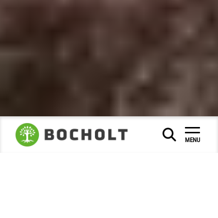
Vrije tijd en toerisme
evenementen
|
|
|
MENU
Aasee-festival in Bocholt
Puur zomergevoel in de baai
Muziek in de open lucht, koude drankjes, heerlijk
streetfood en zonsondergangen direct aan het water
- van
14 tot en met 16 augustus 2026
verandert de