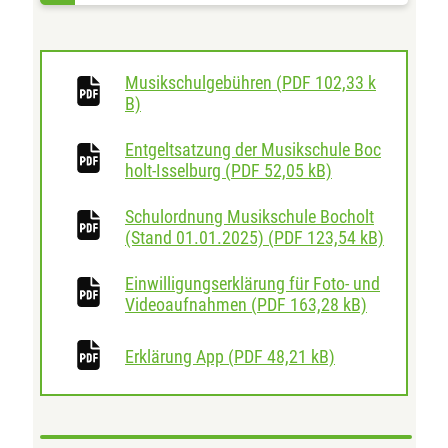
Musikschulgebühren
(
PDF
102,33 k
download
B)
Entgeltsatzung der Musikschule Boc
download
holt-Isselburg
(
PDF
52,05 kB)
Schulordnung Musikschule Bocholt
downloa
(Stand 01.01.2025)
(
PDF
123,54 kB)
Einwilligungserklärung für Foto- und
download
Videoaufnahmen
(
PDF
163,28 kB)
download
Erklärung App
(
PDF
48,21 kB)