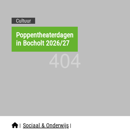
Cultuur
Poppentheaterdagen
in Bocholt 2026/27
Sociaal & Onderwijs
|
|