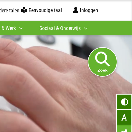
Eenvoudige taal
Inloggen
ere talen
 & Werk
Sociaal & Onderwijs
Zoek