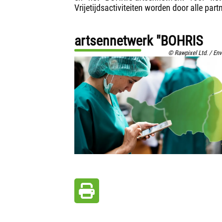
Vrijetijdsactiviteiten worden door alle par
artsennetwerk "BOHRIS
© Rawpixel Ltd. / En