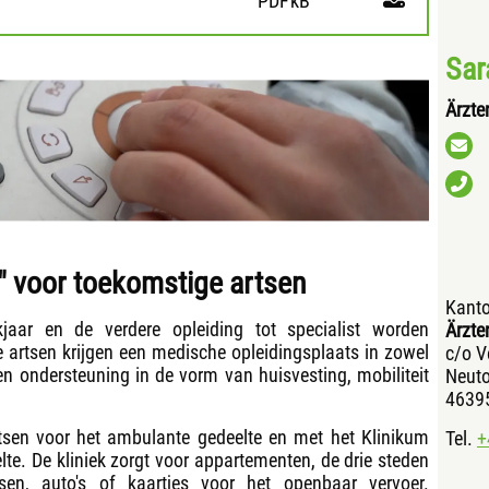
PDF
kB
Sar
Ärzte
" voor toekomstige artsen
Kanto
jkjaar en de verdere opleiding tot specialist worden
Ärzte
 artsen krijgen een medische opleidingsplaats in zowel
c/o V
en ondersteuning in de vorm van huisvesting, mobiliteit
Neuto
46395
tsen voor het ambulante gedeelte en met het Klinikum
Tel.
+
te. De kliniek zorgt voor appartementen, de drie steden
sen, auto's of kaartjes voor het openbaar vervoer.