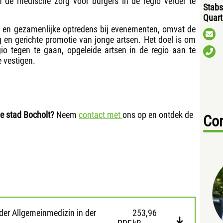
 de medische zorg voor burgers in de regio verder te
Stabs
Quart
l en gezamenlijke optredens bij evenementen, omvat de
 en gerichte promotie van jonge artsen. Het doel is om
egio tegen te gaan, opgeleide artsen in de regio aan te
e vestigen.
ie stad Bocholt?
Neem
contact met
ons op en ontdek de
Con
 der Allgemeinmedizin in der
253,96