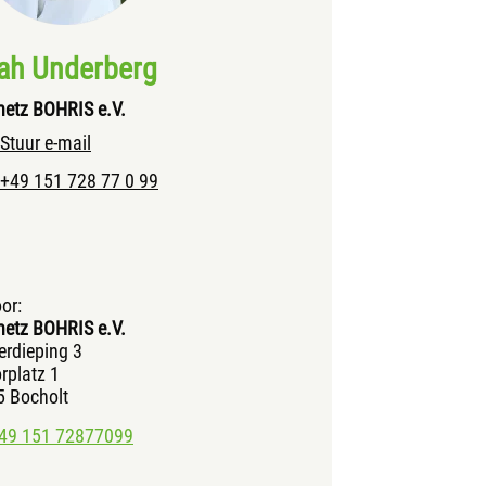
ah Underberg
netz BOHRIS e.V.
Stuur e-mail
+49 151 728 77 0 99
or:
netz BOHRIS e.V.
erdieping 3
rplatz 1
 Bocholt
49 151 72877099