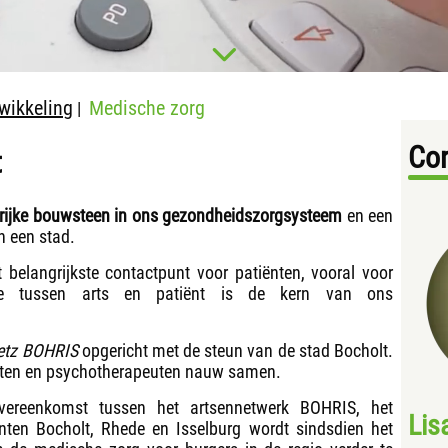
twikkeling
Medische zorg
|
Con
t
rijke bouwsteen in ons gezondheidszorgsysteem
en een
n een stad.
t belangrijkste contactpunt voor patiënten, vooral voor
tie tussen arts en patiënt is de kern van ons
etz BOHRIS
opgericht met de steun van de stad Bocholt.
listen en psychotherapeuten nauw samen.
ereenkomst tussen het artsennetwerk BOHRIS, het
Lis
ten Bocholt, Rhede en Isselburg wordt sindsdien het