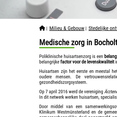
Milieu & Gebouw
Stedelijke on
|
|
Medische zorg in Bochol
Poliklinische huisartsenzorg is een
belang
belangrijke
factor voor de levenskwaliteit
i
Huisartsen zijn het eerste en meestal he
oudere mensen. De vertrouwensrela
gezondheidszorgsysteem.
Op 7 april 2016 werd de vereniging
Ärzten
In dit netwerk werken huisartsen, specia
Door middel van een samenwerkingsov
Klinikum Westmünsterland en de gemeen