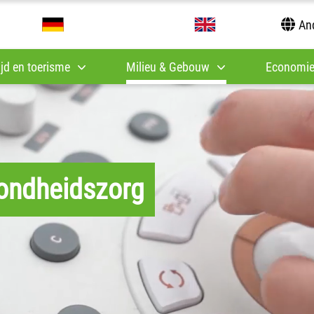
And
tijd en toerisme
Milieu & Gebouw
Economie
ondheidszorg