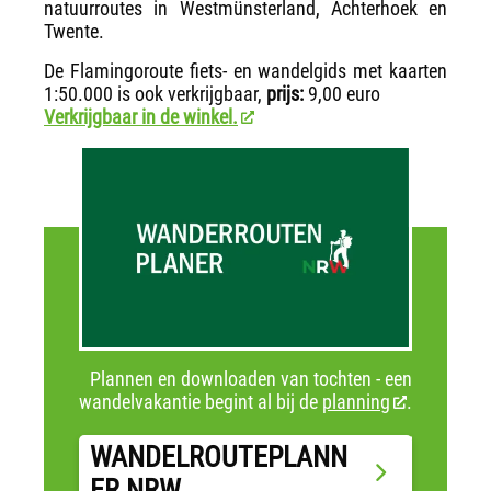
natuurroutes in Westmünsterland, Achterhoek en
Twente.
De Flamingoroute fiets- en wandelgids met kaarten
1:50.000 is ook verkrijgbaar,
prijs:
9,00 euro
Verkrijgbaar in de winkel.
Plannen en downloaden van tochten - een
wandelvakantie begint al bij de
planning
.
WANDELROUTEPLANN
ER NRW