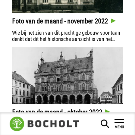
Foto van de maand - november 2022
Wie bij het zien van dit prachtige gebouw spontaan
denkt dat dit het historische aanzicht is van het
landhuis in Märkisch-Wilmersdorf (Brandenburg),
een deel van kasteel Kittendorf (Mecklenburgs
merengebied) of een chique landgoed in de Engelse
provincies, vergist zich.
Foto van de maand - oktober 2022
De titel van de populaire stadsarchiefreeks "Foto
MENU
van de maand" kan bij het bekijken van de foto