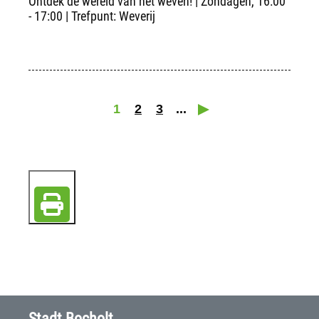
Ontdek de wereld van het weven! | Zondagen, 16:00
- 17:00 | Trefpunt: Weverij
1
2
3
...
Stadt Bocholt