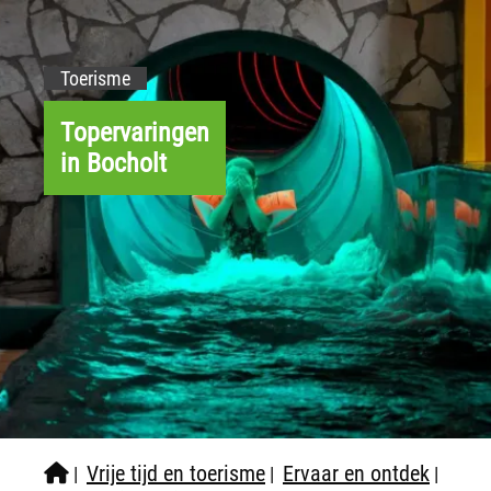
Toerisme
Topervaringen
in Bocholt
Vrije tijd en toerisme
Ervaar en ontdek
|
|
|