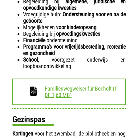
Begeleiding bij
algemene,
juridische en
opvoedkundige kwesties
Vroegtijdige hulp:
Ondersteuning voor en na de
geboorte
Mogelijkheden
voor kinderopvang
Begeleiding bij
opvoedingskwesties
Financiële
ondersteuning
Programma's voor vrijetijdsbesteding, recreatie
en gezondheid
School
, voortgezet onderwijs en
loopbaanontwikkeling
Familienwegweiser für Bocholt
(
P
download
DF
1,60 MB)
Gezinspas
Kortingen
voor het zwembad, de bibliotheek en nog