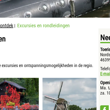
 ontdek
Excursies en rondleidingen
|
Ne
en
Toeri
Nords
46399
 excursies en ontspanningsmogelijkheden in de regio.
Tele
E-mai
Openi
Ma. t
za. 1