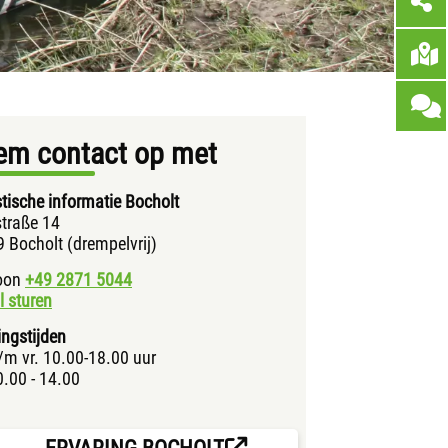
em contact op met
stische informatie Bocholt
traße 14
 Bocholt (drempelvrij)
foon
+49 2871
5044
l sturen
ngstijden
/m vr. 10.00-18.00 uur
0.00 - 14.00