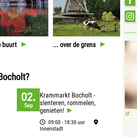
de buurt
... over de grens
 Bocholt?
02.
Krammarkt Bocholt -
slenteren, rommelen,
Sep
genieten!
09:00 - 18:30 uur
Innenstadt