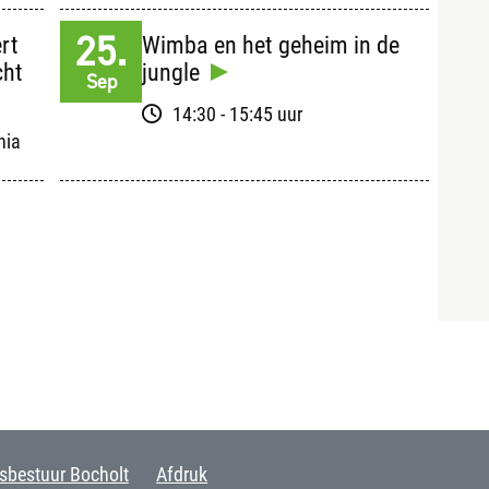
25.
rt
Wimba en het geheim in de
cht
jungle
Sep
14:30 - 15:45 uur
hia
sbestuur Bocholt
Afdruk