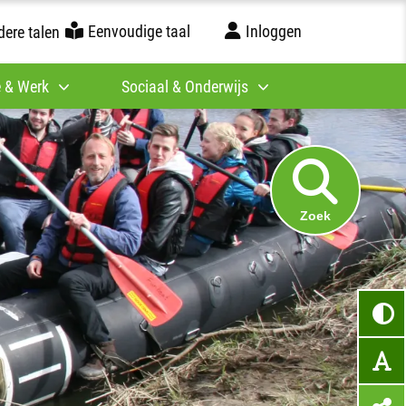
Eenvoudige taal
Inloggen
ere talen
 & Werk
Sociaal & Onderwijs
Zoek