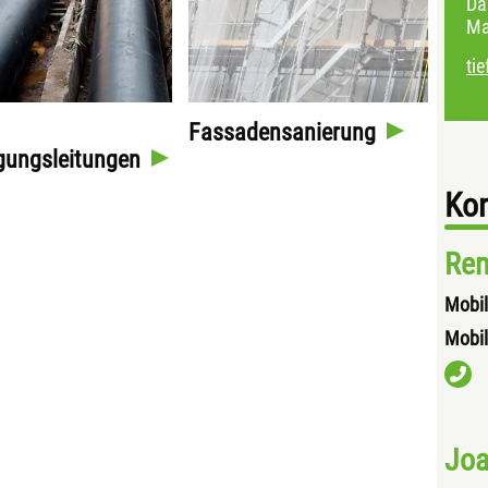
Da
Ma
ti
Fassadensanierung
gungsleitungen
Kon
Ren
Mobil
Mobil
Joa