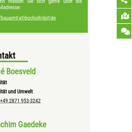
nn melden Sie sich gerne über die
iladresse:
efbauamt(at)bocholt(dot)de
takt
é Boesveld
ität
ität und Umwelt
+49 2871 953-3242
chim Gaedeke