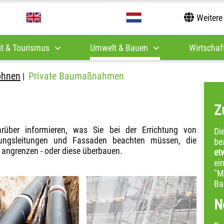
Weitere
it & Tourismus
Umwelt & Bauen
Wirtschaft
ohnen
Private Baumaßnahmen
|
Z
rüber informieren, was Sie bei der Errichtung von
D
rgungsleitungen und Fassaden beachten müssen, die
be
 angrenzen - oder diese überbauen.
et
ei
"M
Ba
N