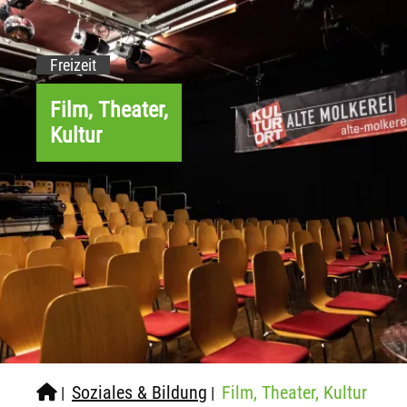
Freizeit
Film, Theater,
Kultur
Soziales & Bildung
Film, Theater, Kultur
|
|