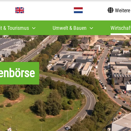
Weitere
it & Tourismus
Umwelt & Bauen
Wirtschaft
enbörse