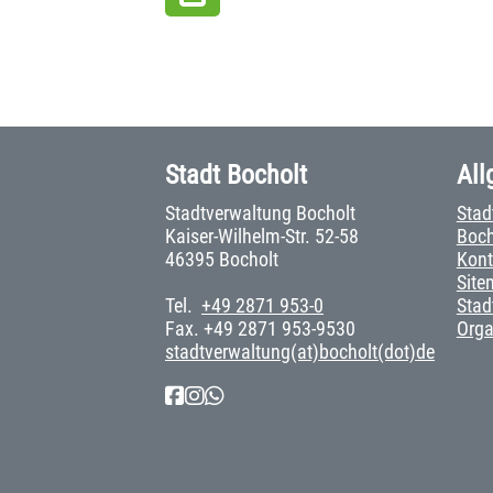
Stadt Bocholt
All
Stadtverwaltung Bocholt
Stad
Kaiser-Wilhelm-Str. 52-58
Boch
46395 Bocholt
Kont
Site
Tel.
+49 2871 953-0
Stad
Fax. +49 2871 953-9530
Org
stadtverwaltung(at)bocholt(dot)de