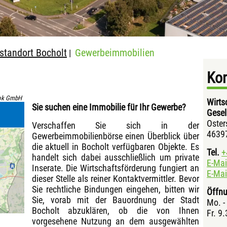
standort Bocholt
Gewerbeimmobilien
|
Kon
ok GmbH
Wirts
Sie suchen eine Immobilie für Ihr Gewerbe?
Gesel
Oster
Verschaffen Sie sich in der
46397
Gewerbeimmobilienbörse einen Überblick über
die aktuell in Bocholt verfügbaren Objekte. Es
Tel.
+
handelt sich dabei ausschließlich um private
E-Mai
Inserate. Die Wirtschaftsförderung fungiert an
E-Mai
dieser Stelle als reiner Kontaktvermittler. Bevor
Sie rechtliche Bindungen eingehen, bitten wir
Öffnu
Sie, vorab mit der Bauordnung der Stadt
Mo. -
Bocholt abzuklären, ob die von Ihnen
Fr. 9.
vorgesehene Nutzung an dem ausgewählten