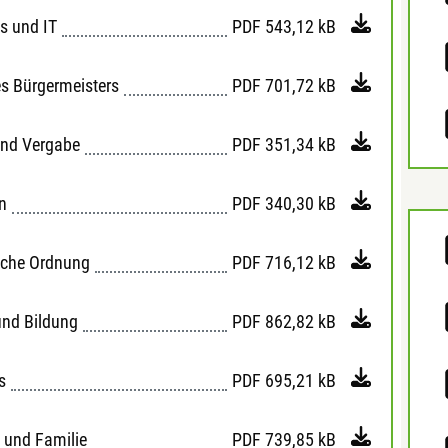
es und IT
PDF
543,12 kB
es Bürgermeisters
PDF
701,72 kB
und Vergabe
PDF
351,34 kB
n
PDF
340,30 kB
liche Ordnung
PDF
716,12 kB
und Bildung
PDF
862,82 kB
s
PDF
695,21 kB
 und Familie
PDF
739,85 kB