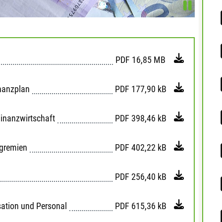
PDF
16,85 MB
nanzplan
PDF
177,90 kB
Finanzwirtschaft
PDF
398,46 kB
sgremien
PDF
402,22 kB
PDF
256,40 kB
sation und Personal
PDF
615,36 kB