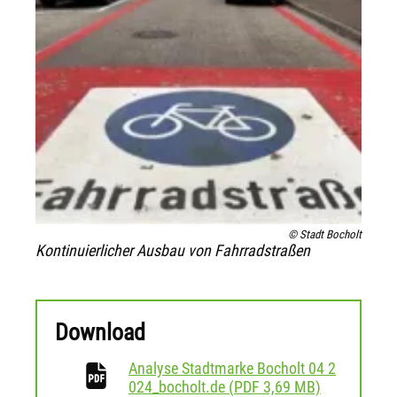
© Stadt Bocholt
Kontinuierlicher Ausbau von Fahrradstraßen
Download
Analyse Stadtmarke Bocholt 04 2
herunterlad
024_bocholt.de
(
PDF
3,69 MB)