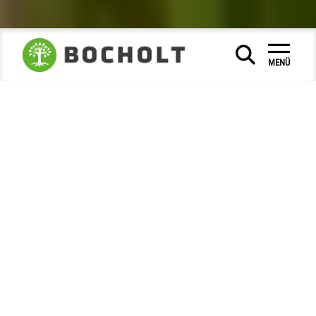
Freizeit & Tourismus
Wandern
|
|
MENÜ
Wandern
.... in Bocholt und Umgebung:
Wandern, walken oder einfach nur herrlich spazieren
gehen!