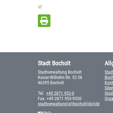
Stadt Bocholt
All
Stadtverwaltung Bocholt
Stad
Kaiser-Wilhelm-Str. 52-58
Boch
46395 Bocholt
Kont
Site
Tel.
+49 2871 953-0
Stad
Fax. +49 2871 953-9530
Org
stadtverwaltung(at)bocholt(dot)de