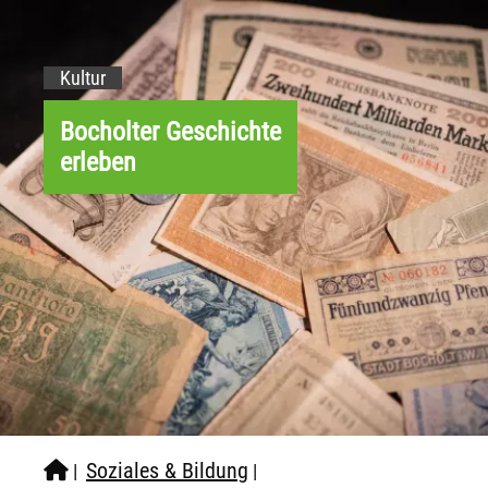
Kultur
Bocholter Geschichte
erleben
Soziales & Bildung
|
|