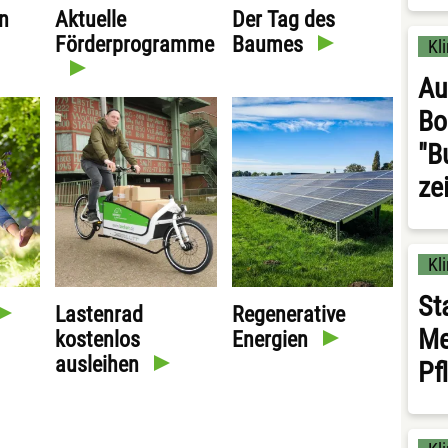
n
Aktuelle
Der Tag des
Förderprogramme
Baumes
Kl
Au
Bo
"B
ze
Kl
St
Lastenrad
Regenerative
Me
kostenlos
Energien
ausleihen
Pf