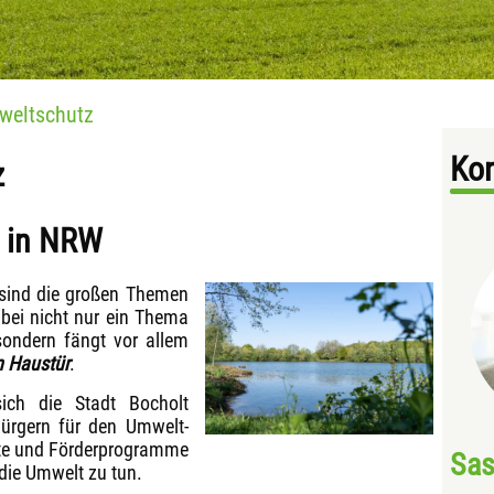
weltschutz
Kon
z
 in NRW
sind die großen Themen
dabei nicht nur ein Thema
 sondern fängt vor allem
n Haustür
.
sich die Stadt Bocholt
ürgern für den Umwelt-
kte und Förderprogramme
Sas
die Umwelt zu tun.