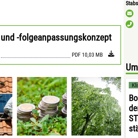
Stabs
- und -folgeanpassungskonzept
PDF
10,03 MB
Umw
Kl
Bo
de
ST
st