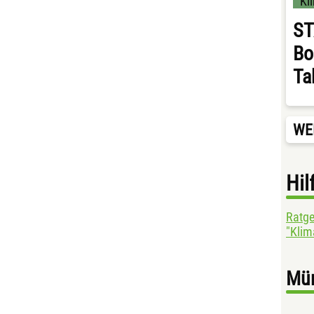
Kl
ST
Bo
Ta
WE
Hil
Ratge
"Klim
Mün