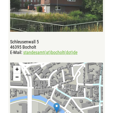
Schleusenwall 5
46395 Bocholt
E-Mail:
standesamt(at)bocholt(dot)de
+
−