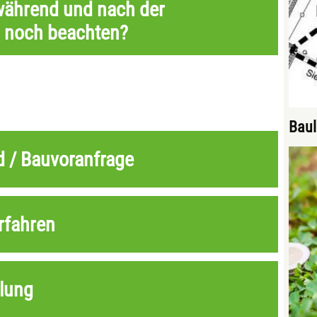
 während und nach der
 noch beachten?
Baul
 / Bauvoranfrage
rfahren
lung