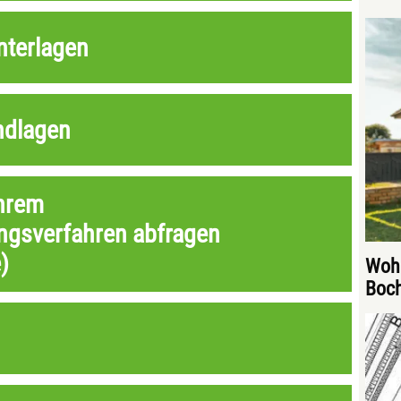
nterlagen
ndlagen
Ihrem
gsverfahren abfragen
)
Wohn
Boc