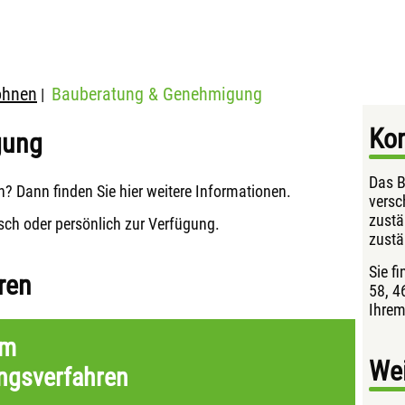
ohnen
Bauberatung & Genehmigung
|
Kon
gung
Das B
? Dann finden Sie hier weitere Informationen.
versc
zustä
isch oder persönlich zur Verfügung.
zustä
Sie f
ren
58, 4
Ihrem
um
Wei
gsverfahren