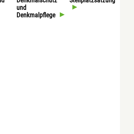
nd
Denkmalschutz
Stellplatzsatzung
und
Denkmalpflege