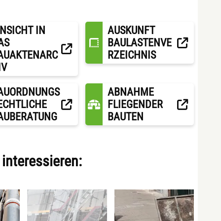
INSICHT IN
AUSKUNFT
AS
BAULASTENVE
AUAKTENARC
RZEICHNIS
IV
AUORDNUNGS
ABNAHME
ECHTLICHE
FLIEGENDER
AUBERATUNG
BAUTEN
interessieren: