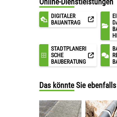
Online-Dienstleistungen
DIGITALER
E
BAUANTRAG
D
B
H
STADTPLANERI
B
SCHE
R
BAUBERATUNG
B
Das könnte Sie ebenfalls 