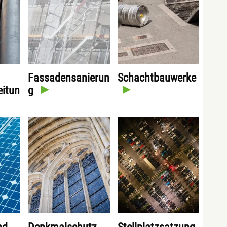
Fassadensanierun
Schachtbauwerke
eitun
g