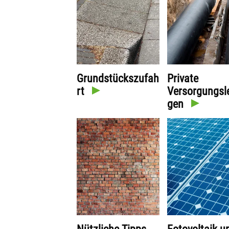
Grundstückszufah
Private
rt
Versorgungsl
gen