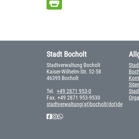
Stadt Bocholt
All
Stadtverwaltung Bocholt
Stad
Kaiser-Wilhelm-Str. 52-58
Boch
46395 Bocholt
Kont
Site
Tel.
+49 2871 953-0
Stad
Fax. +49 2871 953-9530
Org
stadtverwaltung(at)bocholt(dot)de