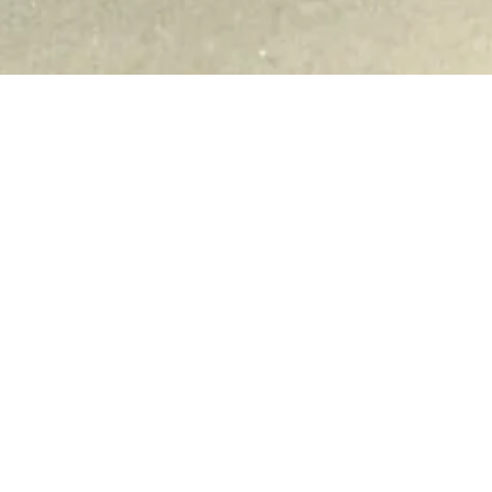
3
Oktober
|
as
Foto des Monats
wird einmal im
onat vom Stadtarchiv Bocholt
sentiert.
tos und Textinformationen stammen
s den Beständen des Stadtarchives. Die
iträge zum Bild werden von folgenden
tarbeitern des Stadtarchives verfasst.
toren