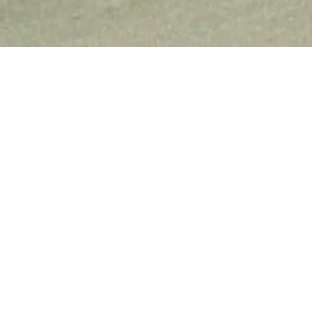
Soziales & Bildung
Museen und
|
|
Foto des Monats - Oktob
Die "neue" Stadtsparkass
Im April letzten Jahres gab der Vo
Stadtsparkasse bekannt, dass das lee
ehemaligen Firmensitzes am Markt dem
steht und an seiner Stelle moderne Ges
werden könnten. 67 Jahre lang hatte 
Geldinstituts an dieser Adresse befunde
2021 zum Neutorplatz in das dort neu erba
Das ursprüngliche, 1901 am heutigen Ben
genommene Gebäude der Sparka