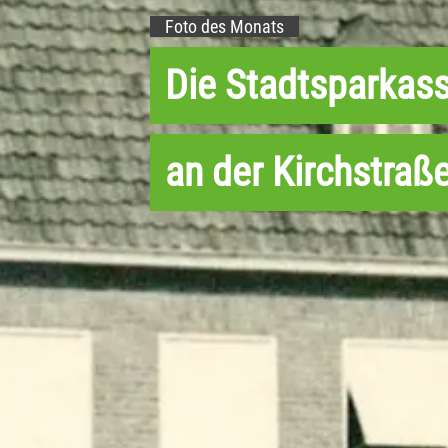
Foto des Monats
Die Stadtsparkas
an der Kirchstraß