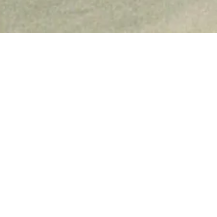
 Stadtgeschichte
Stadtarchiv
Foto des Monats
202
|
|
|
er 2023
D
M
prä
e an der Kirchstraße
Fo
© Stadtarchiv Bocholt
au
rstand der Bocholter
Be
rstehende Haus seines
Mi
nächst zur Disposition
chäftsbauten errichtet
sich der Hauptsitz des
n, ehe man ihn im April
ute Domizil verlegte.
Das Foto zeigt das
ölkenplatz in Benutzung
Au
ehemalige Gebäude der
sse war durch den