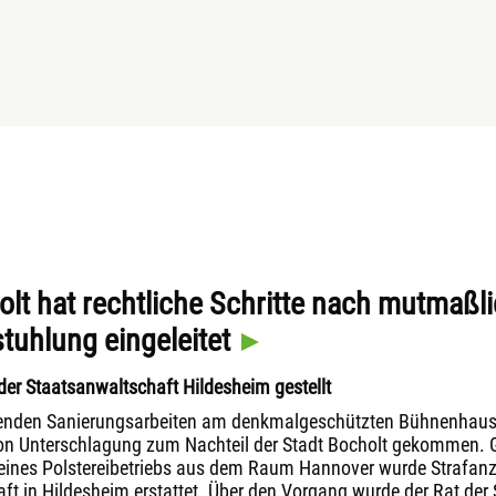
olt hat rechtliche Schritte nach mutmaßl
tuhlung eingeleitet
der Staatsanwaltschaft Hildesheim gestellt
enden Sanierungsarbeiten am denkmalgeschützten Bühnenhaus d
on Unterschlagung zum Nachteil der Stadt Bocholt gekommen. 
eines Polstereibetriebs aus dem Raum Hannover wurde Strafanz
t in Hildesheim erstattet. Über den Vorgang wurde der Rat der S