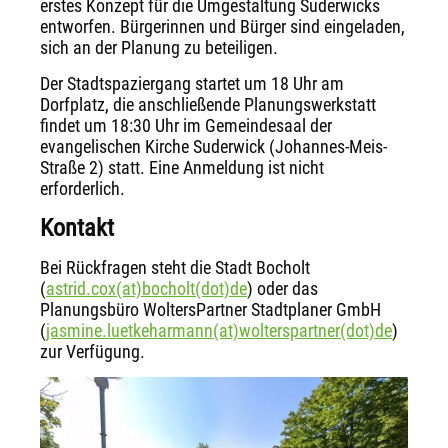
erstes Konzept für die Umgestaltung Suderwicks
entworfen. Bürgerinnen und Bürger sind eingeladen,
sich an der Planung zu beteiligen.
Der Stadtspaziergang startet um 18 Uhr am
Dorfplatz, die anschließende Planungswerkstatt
findet um 18:30 Uhr im Gemeindesaal der
evangelischen Kirche Suderwick (Johannes-Meis-
Straße 2) statt. Eine Anmeldung ist nicht
erforderlich.
Kontakt
Bei Rückfragen steht die Stadt Bocholt
(
astrid.cox(at)bocholt(dot)de
) oder das
Planungsbüro WoltersPartner Stadtplaner GmbH
(
jasmine.luetkeharmann(at)wolterspartner(dot)de
)
zur Verfügung.