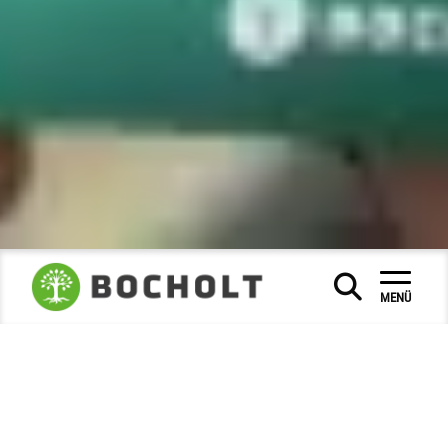
Neuigkeiten
Ehrenamt
|
|
|
MENÜ
Heimatpreis Bocholt 2026:...
30. Juni 2026
Ehrenamt