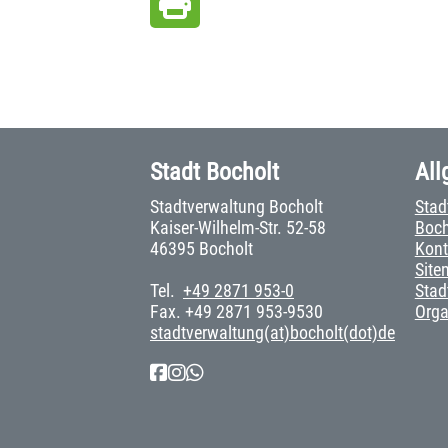
Stadt Bocholt
All
Stadtverwaltung Bocholt
Stad
Kaiser-Wilhelm-Str. 52-58
Boch
46395 Bocholt
Kont
Site
Tel.
+49 2871 953-0
Stad
Fax. +49 2871 953-9530
Org
stadtverwaltung(at)bocholt(dot)de