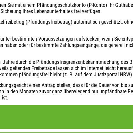
nen Sie mit einem Pfändungsschutzkonto (P-Konto) Ihr Guthab
Sicherung Ihres Lebensunterhaltes frei verfügen.
elfreibetrag (Pfändungsfreibetrag) automatisch geschützt, ohne
unter bestimmten Voraussetzungen aufstocken, wenn Sie ents
ten haben oder für bestimmte Zahlungseingänge, die generell nic
ei Jahre durch die Pfändungsfreigrenzenbekanntmachung des Bu
eils geltenden Freibeträge lassen sich im Internet leicht heraus
inkommen pfändungsfrei bleibt (z. B. auf dem Justizportal NRW)
ungsgericht einen Antrag stellen, dass für die Dauer von bis
enn in den Monaten zuvor ganz überwiegend nur unpfändbare Be
ist.