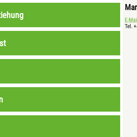
Mar
ziehung
E-Mai
Tel. 
st
n