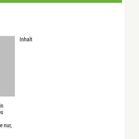
Inhalt
in
es
e nur,