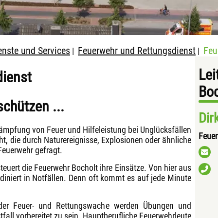
enste und Services
Feuerwehr und Rettungsdienst
Feu
|
|
Lei
dienst
Boc
schützen ...
Dir
kämpfung von Feuer und Hilfeleistung bei Unglücksfällen
Feue
t, die durch Naturereignisse, Explosionen oder ähnliche
Feuerwehr gefragt.
teuert die Feuerwehr Bocholt ihre Einsätze. Von hier aus
diniert in Notfällen. Denn oft kommt es auf jede Minute
 der Feuer- und Rettungswache werden Übungen und
fall vorbereitet zu sein. Hauptberufliche Feuerwehrleute