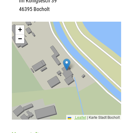
Im Königsesch 39
46395 Bocholt
+
−
Leaflet
|
Karte Stadt Bocholt