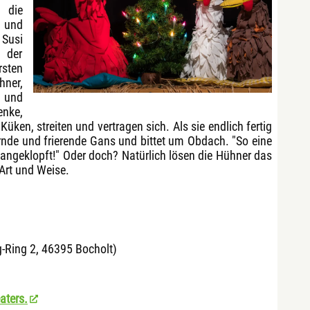
 die
 und
Susi
 der
rsten
hner,
n und
nke,
ken, streiten und vertragen sich. Als sie endlich fertig
tternde und frierende Gans und bittet um Obdach. "So eine
angeklopft!" Oder doch? Natürlich lösen die Hühner das
Art und Weise.
g-Ring 2, 46395 Bocholt)
aters.