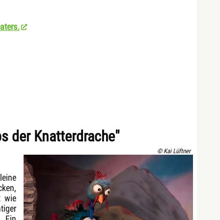
aters.
s der Knatterdrache"
© Kai Lüftner
leine
cken,
t wie
tiger
 Ein