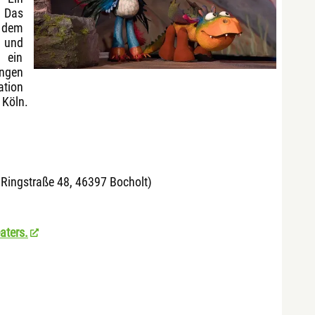
. Das
f dem
 und
t ein
ungen
ation
 Köln.
r Ringstraße 48, 46397 Bocholt)
aters.