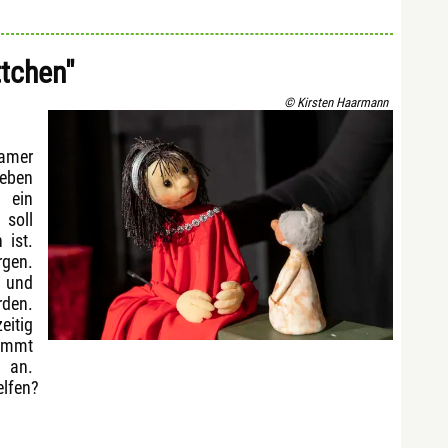
tchen"
© Kirsten Haarmann
amer
eben
 ein
 soll
 ist.
rgen.
d und
rden.
eitig
immt
l an.
elfen?