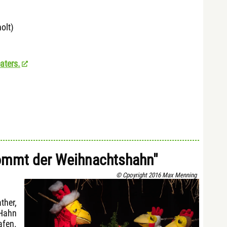
holt)
aters.
ommt der Weihnachtshahn"
© Cpoyright 2016 Max Menning
ther,
 Hahn
fen.