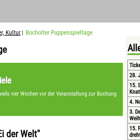
r, Kultur
Bocholter Puppenspieltage
|
All
ge
Tick
28. 
iele
15. 
Knat
weils vier Wochen vor der Veranstaltung zur Buchung
4. N
3. D
Weih
15. 
i der Welt"
dreh