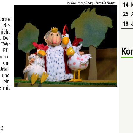
© Die Complizen, Hameln Braun
14. 
25. 
Latte
18. 
l die
nicht
. Der
"Wir
Kon
 Ei",
neren
, um
rteil
t und
 ein
e mit
lt)