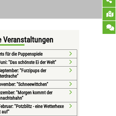
e Veranstaltungen
ets für die Puppenspiele
Juni: "Das schönste Ei der Welt"
September: "Furzipups der
terdrache"
ovember: "Schneewittchen"
ezember: "Morgen kommt der
nachtshahn"
Februar: "Potzblitz - eine Wetterhexe
t auf"