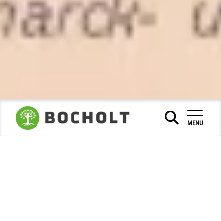
Sociaal & Onderwijs
|
|
MENU
Musea en stadsgeschiedenis
Stadsarchief
|
|
Foto van de maand
2024
September
|
|
Kudden in het verleden - LernWerk
vandaag