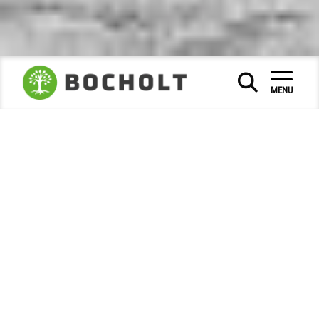
Sociaal & Onderwijs
|
|
MENU
Musea en stadsgeschiedenis
Stadsarchief
|
|
Foto van de maand
2022
Oktober
|
|
Foto van de maand - oktober 2022
Opmerking:
De foto werd ons ter beschikking
gesteld door het beeldarchief van de afdeling
monumentenzorg van het
Landschaftsverband Westfalen-Lippe (LWL).