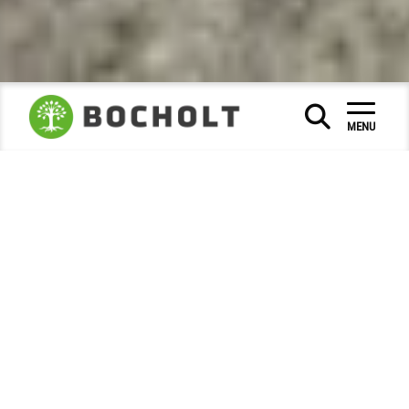
Sociaal & Onderwijs
|
|
MENU
Musea en stadsgeschiedenis
Stadsarchief
|
|
Foto van de maand
2024
oktober
|
|
De nieuwe basisschool aan de
Münsterstrasse