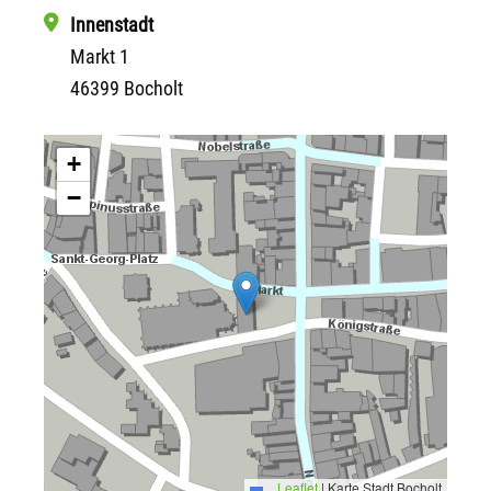
Innenstadt
Markt 1
46399 Bocholt
+
−
Leaflet
|
Karte Stadt Bocholt