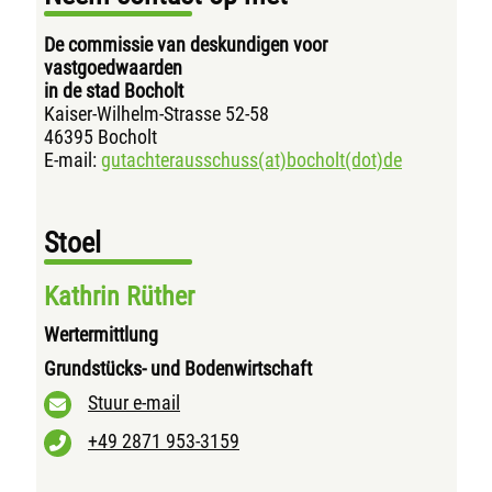
De commissie van deskundigen voor
vastgoedwaarden
in de stad Bocholt
Kaiser-Wilhelm-Strasse 52-58
46395 Bocholt
E-mail:
gutachterausschuss(at)bocholt(dot)de
Stoel
Kathrin Rüther
Wertermittlung
Grundstücks- und Bodenwirtschaft
Stuur e-mail
+49 2871 953-3159