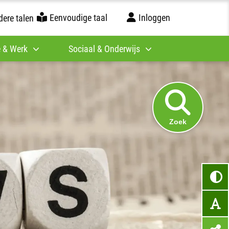
Eenvoudige taal
Inloggen
ere talen
 & Werk
Sociaal & Onderwijs
Zoek