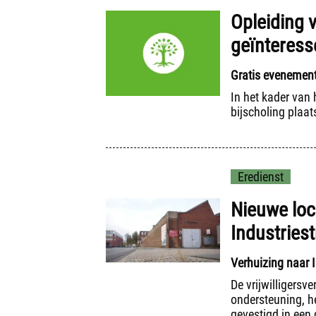
Opleiding v
geïnteress
Gratis evenement
In het kader van
bijscholing plaat
Eredienst
Nieuwe loc
Industries
Verhuizing naar I
De vrijwilligersv
ondersteuning, h
gevestigd in een