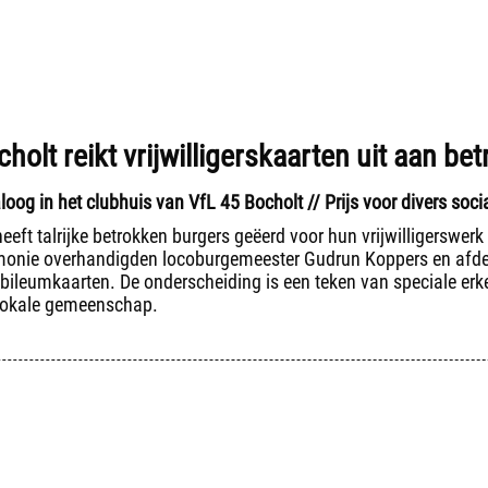
holt reikt vrijwilligerskaarten uit aan b
oog in het clubhuis van VfL 45 Bocholt // Prijs voor divers soc
eeft talrijke betrokken burgers geëerd voor hun vrijwilligerswerk
monie overhandigden locoburgemeester Gudrun Koppers en afdeli
 jubileumkaarten. De onderscheiding is een teken van speciale e
 lokale gemeenschap.