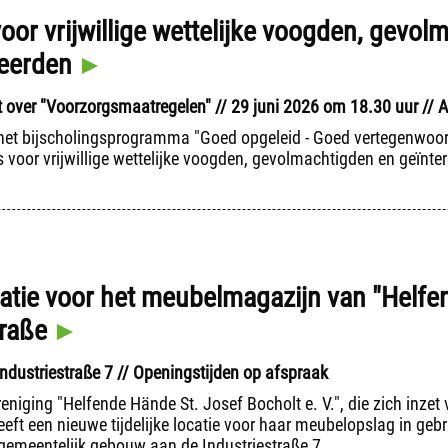
oor vrijwillige wettelijke voogden, gevo
eerden
 over "Voorzorgsmaatregelen" // 29 juni 2026 om 18.30 uur // 
 het bijscholingsprogramma "Goed opgeleid - Goed vertegenwoord
s voor vrijwillige wettelijke voogden, gevolmachtigden en geïnte
atie voor het meubelmagazijn van "Helfe
traße
ndustriestraße 7 // Openingstijden op afspraak
ereniging "Helfende Hände St. Josef Bocholt e. V.", die zich inze
eeft een nieuwe tijdelijke locatie voor haar meubelopslag in ge
 gemeentelijk gebouw aan de Industriestraße 7.