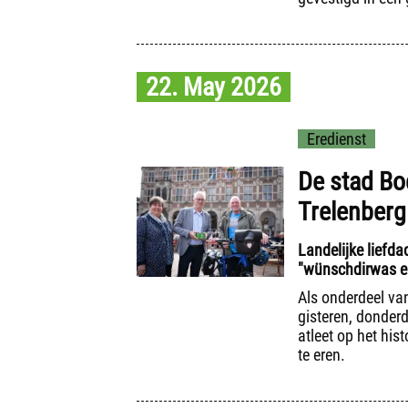
22. May 2026
Eredienst
De stad Bo
Trelenberg
Landelijke liefda
"wünschdirwas e.
Als onderdeel van
gisteren, donder
atleet op het his
te eren.