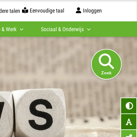
Eenvoudige taal
Inloggen
ere talen
 & Werk
Sociaal & Onderwijs
Zoek