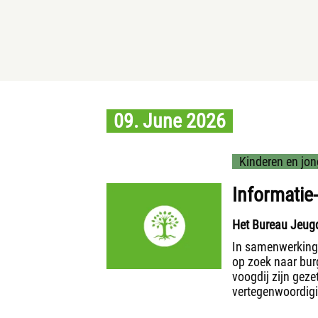
09. June 2026
Kinderen en jon
Informatie-
Het Bureau Jeugd
In samenwerking 
op zoek naar burg
voogdij zijn geze
vertegenwoordigi