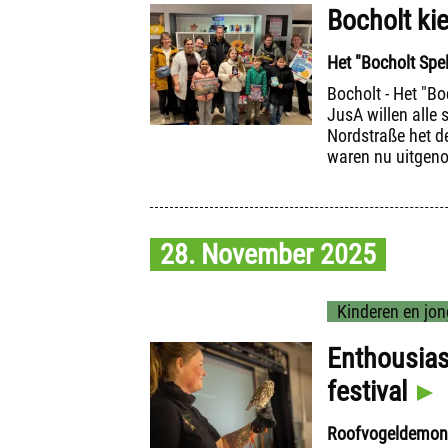
Bocholt ki
Het "Bocholt Spe
Bocholt - Het "Bo
JusA willen alle
Nordstraße het de
waren nu uitgeno
28. November 2025
Kinderen en jon
Enthousias
festival
Roofvogeldemons