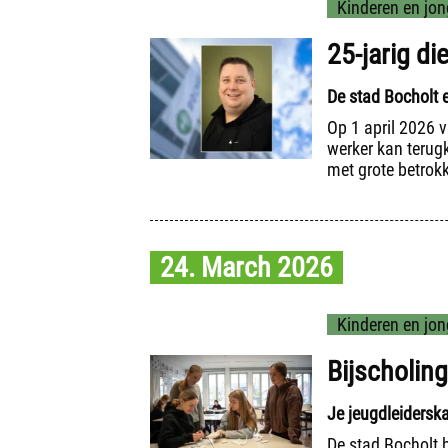
Kinderen en jon
25-jarig d
De stad Bocholt 
Op 1 april 2026 
werker kan terugk
met grote betrok
24. March 2026
Kinderen en jon
Bijscholing
Je jeugdleiderska
De stad Bocholt 