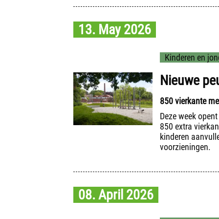
13. May 2026
Kinderen en jon
Nieuwe peu
850 vierkante met
Deze week opent d
850 extra vierkan
kinderen aanvull
voorzieningen.
08. April 2026