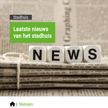
Stadhuis
Laatste nieuws
van het stadhuis
Nieuws
|