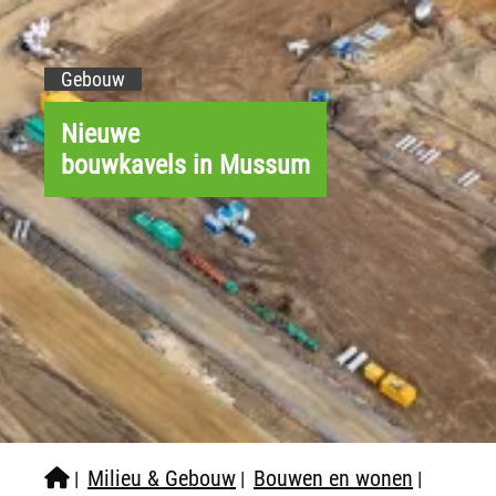
Gebouw
Nieuwe
bouwkavels in Mussum
Milieu & Gebouw
Bouwen en wonen
|
|
|