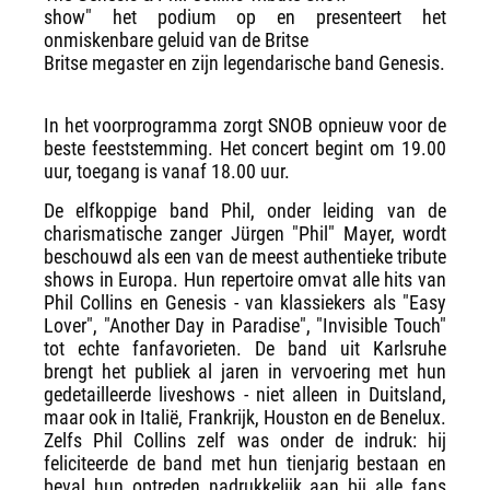
show" het podium op en presenteert het
onmiskenbare geluid van de Britse
Britse megaster en zijn legendarische band Genesis.
In het voorprogramma zorgt SNOB opnieuw voor de
beste feeststemming. Het concert begint om 19.00
uur, toegang is vanaf 18.00 uur.
De elfkoppige band Phil, onder leiding van de
charismatische zanger Jürgen "Phil" Mayer, wordt
beschouwd als een van de meest authentieke tribute
shows in Europa. Hun repertoire omvat alle hits van
Phil Collins en Genesis - van klassiekers als "Easy
Lover", "Another Day in Paradise", "Invisible Touch"
tot echte fanfavorieten. De band uit Karlsruhe
brengt het publiek al jaren in vervoering met hun
gedetailleerde liveshows - niet alleen in Duitsland,
maar ook in Italië, Frankrijk, Houston en de Benelux.
Zelfs Phil Collins zelf was onder de indruk: hij
feliciteerde de band met hun tienjarig bestaan en
beval hun optreden nadrukkelijk aan bij alle fans