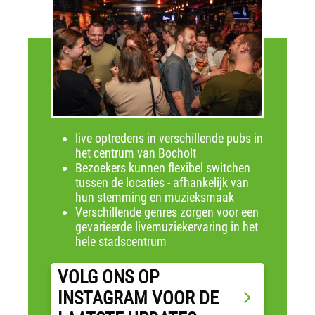
live optredens in verschillende pubs in
het centrum van Bocholt
Bezoekers kunnen flexibel switchen
tussen de locaties - afhankelijk van
hun stemming en muzieksmaak
Verschillende genres zorgen voor een
gevarieerde livemuziekervaring in het
hele stadscentrum
VOLG ONS OP
INSTAGRAM VOOR DE